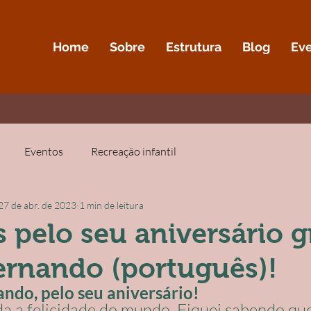
Home
Sobre
Estrutura
Blog
Ev
Eventos
Recreação infantil
27 de abr. de 2023
1 min de leitura
 pelo seu aniversário 
ernando (português)!
ndo, pelo seu aniversário!
a a felicidade do mundo. Fiquei sabendo que