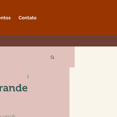
entos
Contato
grande
 você 