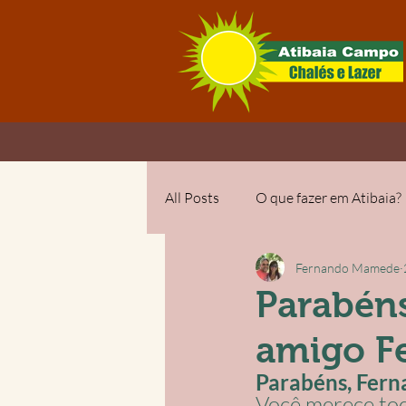
All Posts
O que fazer em Atibaia?
Fernando Mamede
Parabéns
amigo F
Parabéns, Ferna
Você merece tod