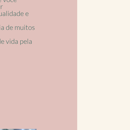
r 
alidade e 
a de muitos 
e vida pela 