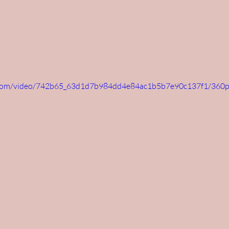
ic.com/video/742b65_63d1d7b984dd4e84ac1b5b7e90c137f1/360p